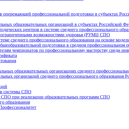
в опережающей профессиональной подготовки в субъектах Рос
льных образовательных организаций в субъектах Российской Ф
тодических центров в системе среднего профессионального обра
 с ограниченными возможностями здоровья (РУМЦ СПО
стеме среднего профессионального образования на основе моде
общеобразовательной подготовки в среднем профессиональном 
телям чемпионатов по профессиональному мастерству среди ин
тификата
итования
льных образовательных организациях среднего профессиональн
льных организаций среднего профессионального образования Р
нций
ов системы СПО
ы СПО при реализации образовательных программ СПО
го образования
«Профессионалитет