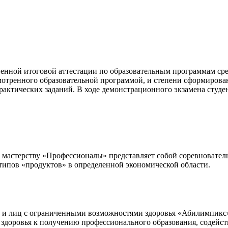
енной итоговой аттестации по образовательным программам сре
мотренного образовательной программой, и степени сформиров
ктических заданий. В ходе демонстрационного экзамена студен
 мастерству «Профессионалы» представляет собой соревновател
ипов «продуктов» в определенной экономической области.
в и лиц с ограниченными возможностями здоровья «Абилимпик
оровья к получению профессионального образования, содействи