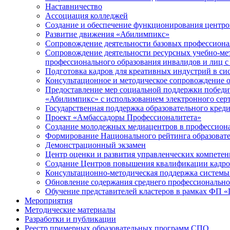
Наставничество
Ассоциация колледжей
Создание и обеспечение функционирования центро
Развитие движения «Абилимпикс»
Сопровождение деятельности базовых профессиона
Сопровождение деятельности ресурсных учебно­-ме
профессионального образования инвалидов и лиц
Подготовка кадров для креативных индустрий в си
Консультационное и методическое сопровождение 
Предоставление мер социальной поддержки победи
«Абилимпикс» с использованием электронного сер
Государственная поддержка образовательного кред
Проект «Амбассадоры Профессионалитета»
Создание молодежных медиацентров в профессиона
Формирование Национального рейтинга образовате
Демонстрационный экзамен
Центр оценки и развития управленческих компете
Создание Центров повышения квалификации кадр
Консультационно-методическая поддержка систем
Обновление содержания среднего профессионально
Обучение представителей кластеров в рамках ФП 
Мероприятия
Методические материалы
Разработки и публикации
Реестр примерных образовательных программ СПО