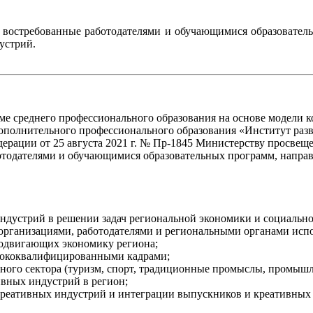
я востребованные работодателями и обучающимися образовател
устрий.
ме среднего профессионального образования на основе модели 
полнительного профессионального образования «Институт разв
ерации от 25 августа 2021 г. № Пр-1845 Министерству просвещ
отодателями и обучающимися образовательных программ, напра
индустрий в решении задач региональной экономики и социальн
 организациями, работодателями и региональными органами исп
родвигающих экономику региона;
ысококвалифицированными кадрами;
вного сектора (туризм, спорт, традиционные промыслы, промышл
вных индустрий в регион;
 креативных индустрий и интеграции выпускников и креативных 