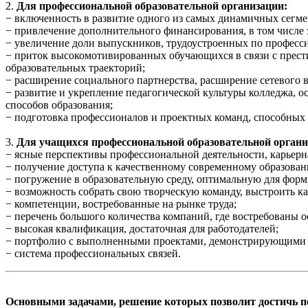
2.
Для профессиональной образовательной организации:
− включенность в развитие одного из самых динамичных сегм
− привлечение дополнительного финансирования, в том числе 
− увеличение доли выпускников, трудоустроенных по професс
− приток высокомотивированных обучающихся в связи с прес
образовательных траекторий;
− расширение социального партнерства, расширение сетевого 
− развитие и укрепление педагогической культуры колледжа, 
способов образования;
− подготовка профессионалов и проектных команд, способных 
3.
Для учащихся профессиональной образовательной органи
− ясные перспективы профессиональной деятельности, карьерн
− получение доступа к качественному современному образован
− погружение в образовательную среду, оптимальную для фор
− возможность собрать свою творческую команду, выстроить к
− компетенции, востребованные на рынке труда;
− перечень большого количества компаний, где востребованы 
− высокая квалификация, достаточная для работодателей;
− портфолио с выполненными проектами, демонстрирующими 
− система профессиональных связей.
Основными задачами, решение которых позволит достичь по