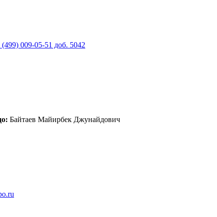
 (499) 009-05-51 доб. 5042
о:
Байтаев Майирбек Джунайдович
po.ru