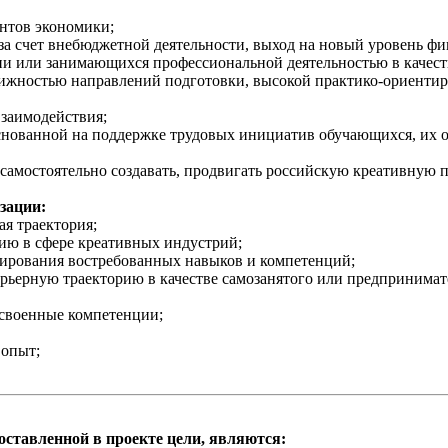
ентов экономики;
за счет внебюджетной деятельности, выход на новый уровень фи
ии или занимающихся профессиональной деятельностью в качест
тижностью направлений подготовки, высокой практико-ориенти
взаимодействия;
основанной на поддержке трудовых инициатив обучающихся, их о
самостоятельно создавать, продвигать российскую креативную 
зации:
ая траектория;
ию в сфере креативных индустрий;
мирования востребованных навыков и компетенций;
арьерную траекторию в качестве самозанятого или предпринимат
освоенные компетенции;
опыт;
ставленной в проекте цели, являются: