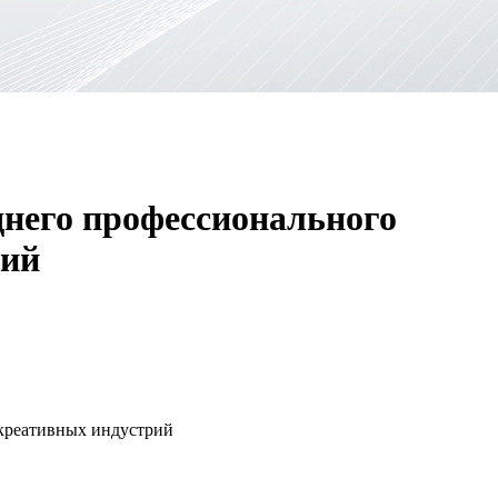
днего профессионального
рий
 креативных индустрий