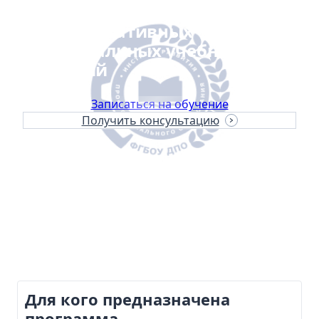
формирования
коммуникативных
универсальных учебных
действий
Записаться на обучение
Получить консультацию
Продолжительность
16 часов
Формат обучения
Очная
Документ
Удостоверение о повышении квалификации
Лицензия
№ ЛО35-01298-77/00179906 от 21.04.2021
Для кого предназначена
программа