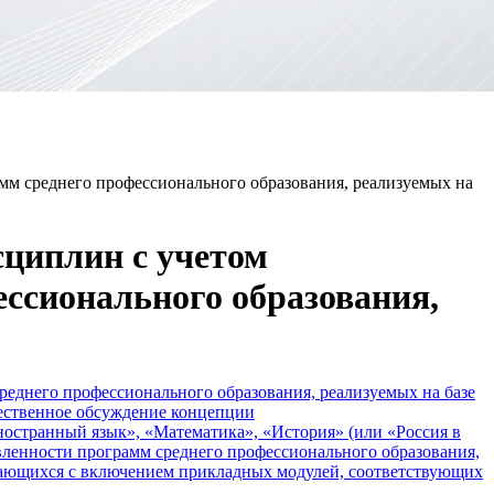
м среднего профессионального образования, реализуемых на
сциплин с учетом
ссионального образования,
еднего профессионального образования, реализуемых на базе
щественное обсуждение концепции
ностранный язык», «Математика», «История» (или «Россия в
вленности программ среднего профессионального образования,
чающихся с включением прикладных модулей, соответствующих