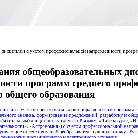
 дисциплин с учетом профессиональной направленности програм
ания общеобразовательных ди
ости программ среднего профе
о общего образования
циплин с учетом профессиональной направленности программ ср
тельного анализа, формирование предложений, разработку и об
обязательным) дисциплинам («Русский язык», «Литература», «И
еятельности», «Астрономия») с учетом профессиональной напра
матривающие интенсивную общеобразовательную подготовку обу
я технологий дистанционного и электронного обучения