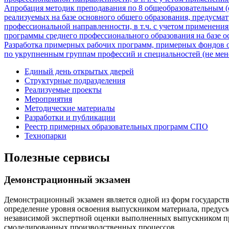
Апробация методик преподавания по 8 общеобразовательным (
реализуемых на базе основного общего образования, предус
профессиональной направленности, в т.ч. с учетом применени
программы среднего профессионального образования на базе о
Разработка примерных рабочих программ, примерных фондов о
по укрупненным группам профессий и специальностей (не мен
Единый день открытых дверей
Структурные подразделения
Реализуемые проекты
Мероприятия
Методические материалы
Разработки и публикации
Реестр примерных образовательных программ СПО
Технопарки
Полезные сервисы
Демонстрационный экзамен
Демонстрационный экзамен является одной из форм государств
определение уровня освоения выпускником материала, предус
независимой экспертной оценки выполненных выпускником пра
смоделированных производственных процессов.