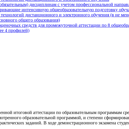
обязательным) дисциплинам с учетом профессиональной направ
матривающие интенсивную общеобразовательную подготовку обу
я технологий дистанционного и электронного обучения (в не ме
сновного общего образования)
ценочных средств для промежуточной аттестации по 8 общеобр
ее 4 профилей)
енной итоговой аттестации по образовательным программам сре
мотренного образовательной программой, и степени сформиров
ктических заданий. В ходе демонстрационного экзамена студен