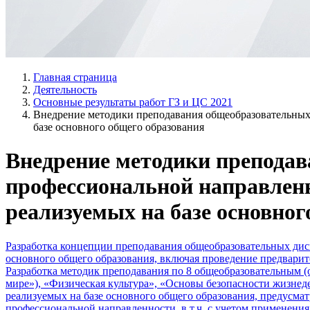
Главная страница
Деятельность
Основные результаты работ ГЗ и ЦС 2021
Внедрение методики преподавания общеобразовательных
базе основного общего образования
Внедрение методики преподав
профессиональной направленн
реализуемых на базе основног
Разработка концепции преподавания общеобразовательных дис
основного общего образования, включая проведение предвари
Разработка методик преподавания по 8 общеобразовательным (
мире»), «Физическая культура», «Основы безопасности жизнед
реализуемых на базе основного общего образования, предус
профессиональной направленности, в т.ч. с учетом применени