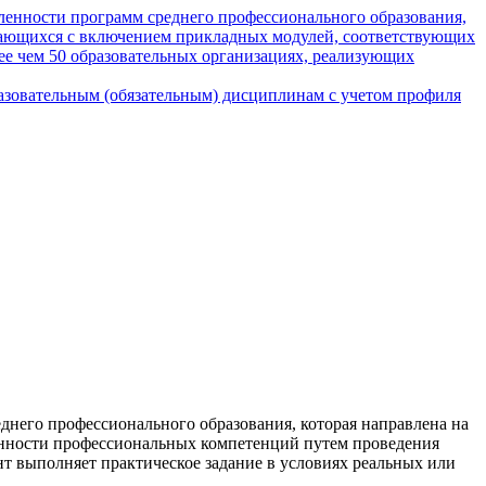
ленности программ среднего профессионального образования,
чающихся с включением прикладных модулей, соответствующих
нее чем 50 образовательных организациях, реализующих
азовательным (обязательным) дисциплинам с учетом профиля
днего профессионального образования, которая направлена на
анности профессиональных компетенций путем проведения
т выполняет практическое задание в условиях реальных или