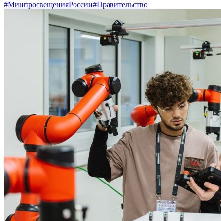
#МинпросвещенияРоссии
#Правительство