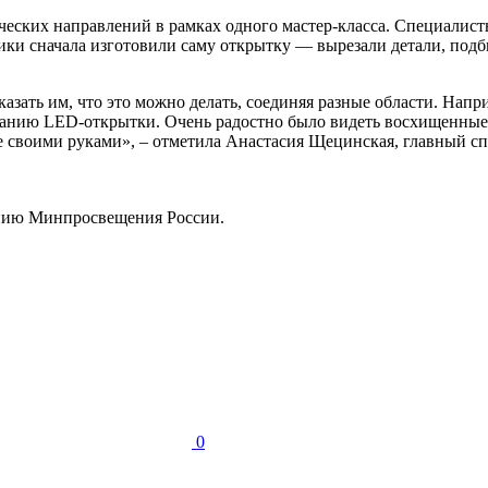
ческих направлений в рамках одного мастер-класса. Специалис
ики сначала изготовили саму открытку — вырезали детали, под
казать им, что это можно делать, соединяя разные области. На
данию LED-открытки. Очень радостно было видеть восхищенные г
ное своими руками», – отметила Анастасия Щецинская, главный 
нию Минпросвещения России.
0