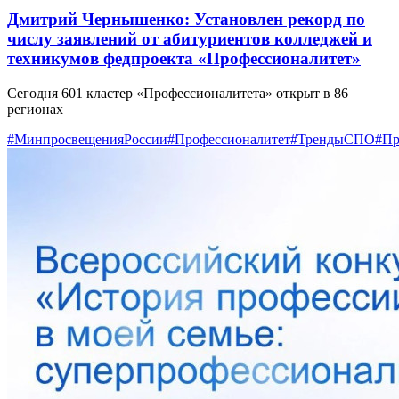
Дмитрий Чернышенко: Установлен рекорд по
числу заявлений от абитуриентов колледжей и
техникумов федпроекта «Профессионалитет»
Сегодня 601 кластер «Профессионалитета» открыт в 86
регионах
#МинпросвещенияРоссии
#Профессионалитет
#ТрендыСПО
#Пр