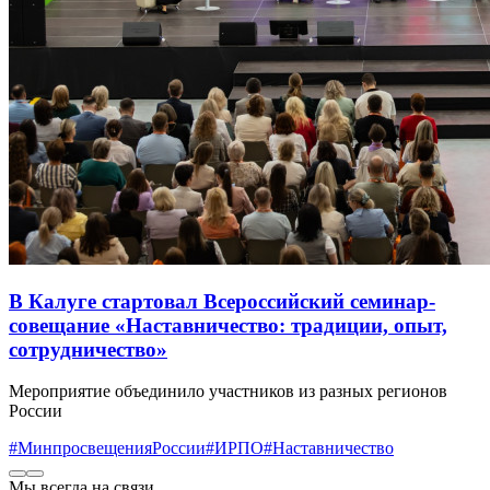
В Калуге стартовал Всероссийский семинар-
совещание «Наставничество: традиции, опыт,
сотрудничество»
Мероприятие объединило участников из разных регионов
России
#МинпросвещенияРоссии
#ИРПО
#Наставничество
Мы всегда на связи