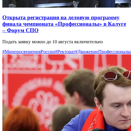
Открыта регистрация на деловую программу
финала чемпионата «Профессионалы» в Калуге
– Форум СПО
Подать заявку можно до 10 августа включительно
#МинпросвещенияРоссии
#Ректорат
#ДвижениеПрофессионалы