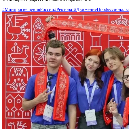
#МинпросвещенияРоссии
#Ректорат
#ДвижениеПрофессионалы