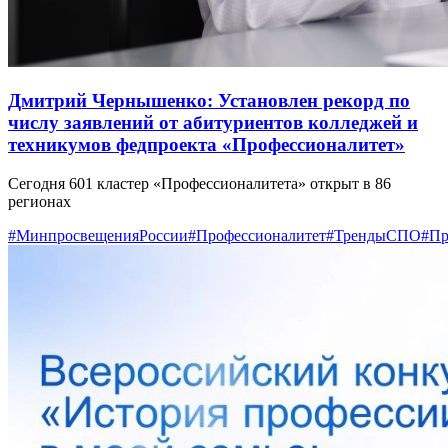
Дмитрий Чернышенко: Установлен рекорд по
числу заявлений от абитуриентов колледжей и
техникумов федпроекта «Профессионалитет»
Сегодня 601 кластер «Профессионалитета» открыт в 86
регионах
#МинпросвещенияРоссии
#Профессионалитет
#ТрендыСПО
#Пр