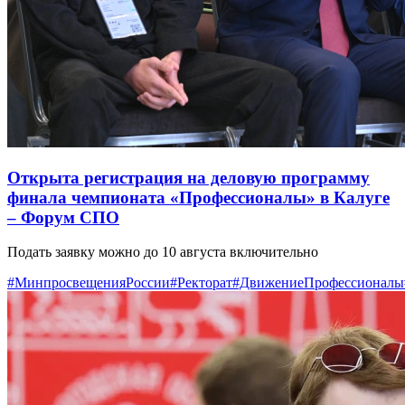
Открыта регистрация на деловую программу
финала чемпионата «Профессионалы» в Калуге
– Форум СПО
Подать заявку можно до 10 августа включительно
#МинпросвещенияРоссии
#Ректорат
#ДвижениеПрофессионалы