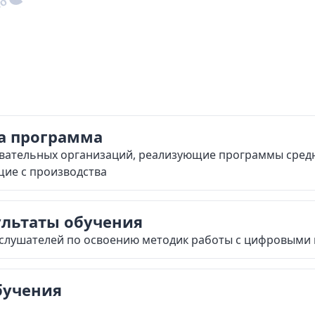
рмат обучения
станционно
а программа
овательных организаций, реализующие программы сред
щие с производства
ультаты обучения
слушателей по освоению методик работы с цифровыми 
бучения