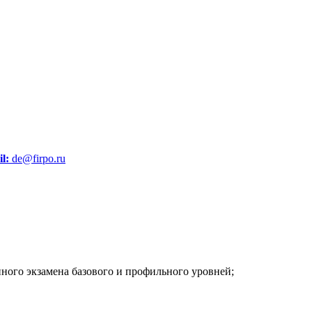
l:
de@firpo.ru
нного экзамена базового и профильного уровней;