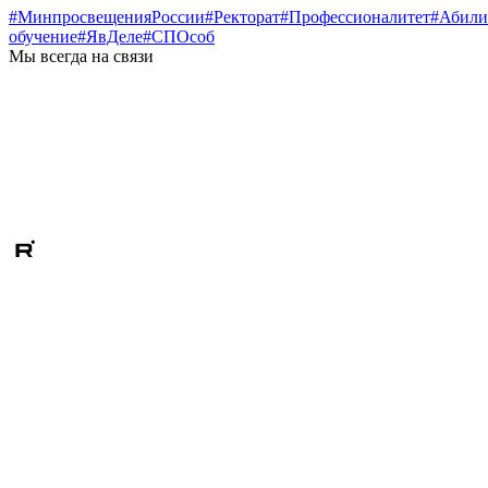
#МинпросвещенияРоссии
#Ректорат
#Профессионалитет
#Абили
обучение
#ЯвДеле
#СПОсоб
Мы всегда на связи