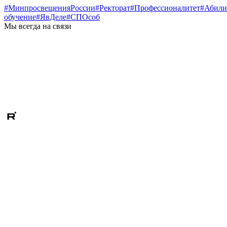
#МинпросвещенияРоссии
#Ректорат
#Профессионалитет
#Абили
обучение
#ЯвДеле
#СПОсоб
Мы всегда на связи