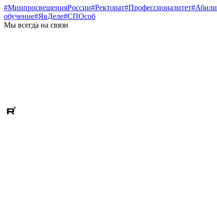
#МинпросвещенияРоссии
#Ректорат
#Профессионалитет
#Абили
обучение
#ЯвДеле
#СПОсоб
Мы всегда на связи