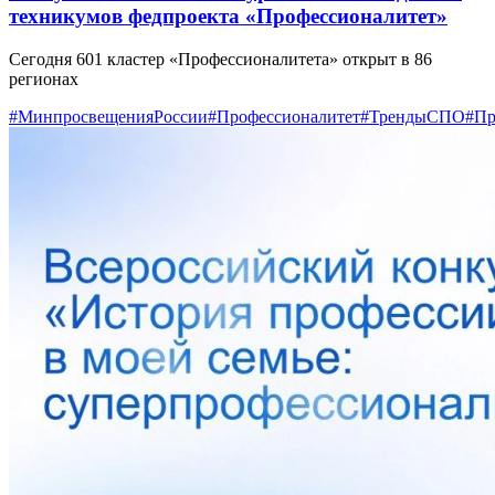
техникумов федпроекта «Профессионалитет»
Сегодня 601 кластер «Профессионалитета» открыт в 86
регионах
#МинпросвещенияРоссии
#Профессионалитет
#ТрендыСПО
#Пр