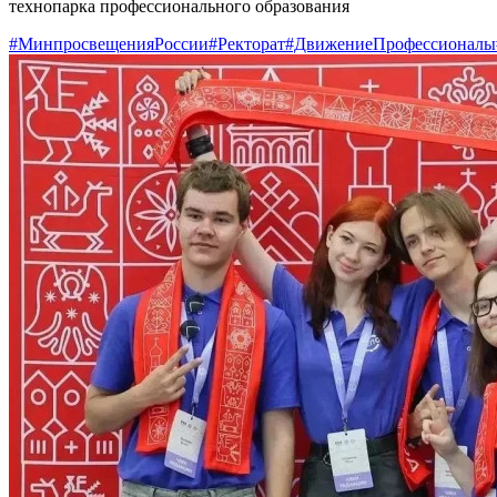
технопарка профессионального образования
#МинпросвещенияРоссии
#Ректорат
#ДвижениеПрофессионалы