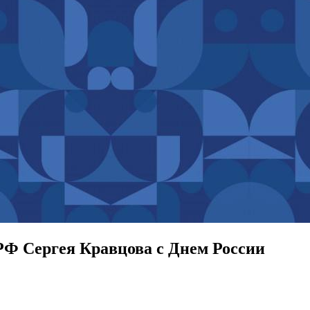
Ф Сергея Кравцова с Днем России