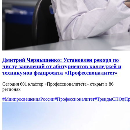
Дмитрий Чернышенко: Установлен рекорд по
числу заявлений от абитуриентов колледжей и
техникумов федпроекта «Профессионалитет»
Сегодня 601 кластер «Профессионалитета» открыт в 86
регионах
#МинпросвещенияРоссии
#Профессионалитет
#ТрендыСПО
#Пр