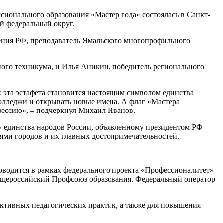
сионального образования «Мастер года» состоялась в Санкт-
ый федеральный округ.
щения РФ, преподаватель Ямальского многопрофильного
ного техникума, и Илья Аникин, победитель регионального
ак эта эстафета становится настоящим символом единства
колледжи и открывать новые имена. А флаг «Мастера
рофессию», – подчеркнул Михаил Иванов.
ду единства народов России, объявленному президентом РФ
ми городов и их главных достопримечательностей.
оводится в рамках федерального проекта «Профессионалитет»
бщероссийский Профсоюз образования. Федеральный оператор
ективных педагогических практик, а также для повышения