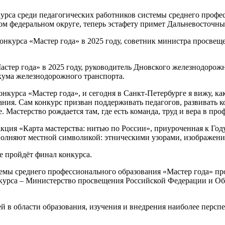
урса среди педагогических работников системы среднего профес
ном федеральном округе, теперь эстафету примет Дальневосточн
онкурса «Мастер года» в 2025 году, советник министра просве
астер года» в 2025 году, руководитель Дновского железнодорож
икума железнодорожного транспорта.
конкурса «Мастер года», и сегодня в Санкт-Петербурге я вижу, к
ния. Сам конкурс призван поддерживать педагогов, развивать 
. Мастерство рождается там, где есть команда, труд и вера в п
акция «Карта мастерства: нитью по России», приуроченная к Го
лняют местной символикой: этническими узорами, изображения
е пройдёт финал конкурса.
емы среднего профессионального образования «Мастер года» пр
нкурса – Министерство просвещения Российской Федерации и О
й в области образования, изучения и внедрения наиболее персп