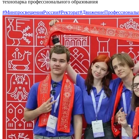
технопарка профессионального образования
#МинпросвещенияРоссии
#Ректорат
#ДвижениеПрофессионалы