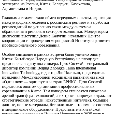
экспертов из России, Китая, Беларуси, Казахстана,
Афганистана и Индии.
Главными темами стали обмен передовым опытом, адаптация
международных моделей к российским реалиям и выработка
рекомендаций по усилению связи между системой
образования и реальным сектором экономики. Модератором
дискуссии выступил Денис Калугин, начальник Центра
координации и проведения мероприятий Института развития
профессионального образования.
Особое внимание в рамках встречи было уделено опыту
Китая: Китайскую Народную Республику на площадке
представляли сразу два спикера: Цзяо Сюэмэй, генеральный
директор компании Beijing Zhongke Tailin International
Innovation Technology, и доктор Лю Чженьин, председатель
правления Международной ассоциации развития навыков
«Один пояс — один путь» и стран БРИКС. Цзяо Сюэмэй
поделилась опытом организации профессиональных
соревнований в Китае. Там конкурсы становятся ключевой
ареной трансфера технологий, а их треки напрямую отражают
стратегические отрасли: искусственный интеллект, большие
данные, новые материалы, беспилотные автономные системы
и медицинское оборудование. Представитель китайской
компании не впервые в Нижнем Новгороде: в 2025 году в