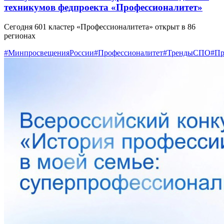
техникумов федпроекта «Профессионалитет»
Сегодня 601 кластер «Профессионалитета» открыт в 86
регионах
#МинпросвещенияРоссии
#Профессионалитет
#ТрендыСПО
#Пр