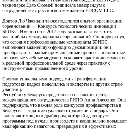
технопарке Цзяо Сюэмэй подписала меморандум о
сотрудничестве с российской компанией EDCOM LLC.
Доктор Лю Чженьин также поделился опытом организации
соревнований — Конкурса технологических инноваций
БРИКС. Именно он в 2017 году возглавил запуск этих
масштабных международных соревнований. Он подчеркнул,
что сегодня профессиональные чемпионаты БРИКС
выполняют важнейшую функцию декомпозиции: они
преобразуют сложные промышленные процессы в понятные
пошаговые учебные модули и ускоряют адаптацию студентов
к реальной профессиональной среде через практику с
инструментами промышленного уровня.
Своими уникальными подходами к трансформации
подготовки кадров поделились и эксперты из других стран-
участниц:
Республику Беларусь представляла начальник центра
международного сотрудничества РИПО Анна Алесенко. Она
подчеркнула, что важная роль конкурсов профмастерства в
Беларуси — задать актуальный отраслевой стандарт. Они
выступают мощным драйвером, который адаптирует
программы под нужды производств и кардинально повышает
квалификацию педагогов, превращая их в эффективных