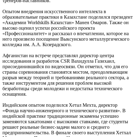
тренеров-наставников.
Опытом внедрения искусственного интеллекта в
образовательные практики в Казахстане поделился президент
«Академии Worldskills Казахстан» Манен Омаров. Также он
высоко оценил успехи российского проекта
«Профессионалитет» и рассказал о впечатлении, которое на
него произвело посещение Выксунского металлургического
колледжа им. А.А. Козерадского.
Афганистан на встрече представлял директор центра
исследования и разработок CSR Вахидулла Газихаил,
присоединившийся по видеосвязи. Он отметил, что для его
страны соревнования становятся мостом, преодолевающим
разрыв между теорией и требованиями реального сектора, а
также инструментом для решения проблем высокой
безработицы среди молодежи и недостатка технического
оснащения.
Индийским опытом поделился Хетал Мехта, директор
«Фонда научно-инженерного и технического развития». В
индийской практике традиционные экзамены успешно
заменяются хакатонами с высокими ставками, где студенты
решают реальные бизнес-задачи малого и среднего
предпринимательства. В финале своего выступления Хетхал