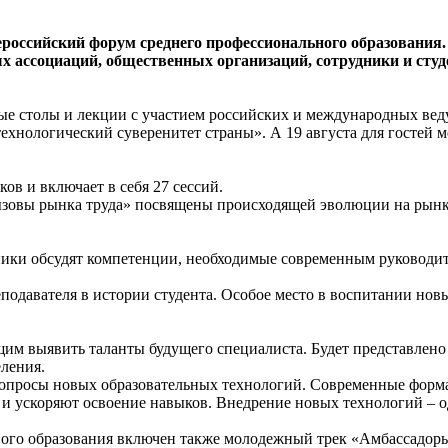
ероссийский форум среднего профессионального образования.
х ассоциаций, общественных организаций, сотрудники и сту
лые столы и лекции с участием российских и международных вед
ехнологический суверенитет страны». А 19 августа для гостей 
ов и включает в себя 27 сессий.
ызовы рынка труда» посвящены происходящей эволюции на рынке 
ники обсудят компетенции, необходимые современным руководит
подавателя в истории студента. Особое место в воспитании нов
им выявить таланты будущего специалиста. Будет представлено
ления.
опросы новых образовательных технологий. Современные формат
 и ускоряют освоение навыков. Внедрение новых технологий – о
ого образования включен также молодежный трек «Амбассадоры