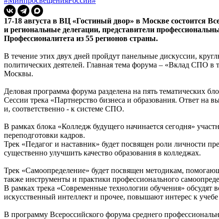
#МинпросвещенияРоссии
#
17-18 августа в ВЦ «Гостиный двор» в Москве состоится Вс
и региональные делегации, представители профессиональны
Профессионалитета из 55 регионов страны.
В течение этих двух дней пройдут панельные дискуссии, круг
политических деятелей. Главная тема форума – «Вклад СПО в т
Москвы.
Деловая программа форума разделена на пять тематических блок
Сессии трека «Партнерство бизнеса и образования. Ответ на в
и, соответственно - к системе СПО.
В рамках блока «Колледж будущего начинается сегодня» участ
переподготовки кадров.
Трек «Педагог и наставник» будет посвящен роли личности пре
существенно улучшить качество образования в колледжах.
Трек «Самоопределение» будет посвящен методикам, помогающ
также инструменты и практики профессионального самоопреде
В рамках трека «Современные технологии обучения» обсудят в
искусственный интеллект и прочее, повышают интерес к учебе
В программу Всероссийского форума среднего профессиональн