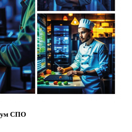
орум СПО