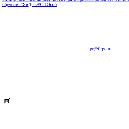
обучение
#ЯвДеле
#СПОсоб
pr@firpo.ru