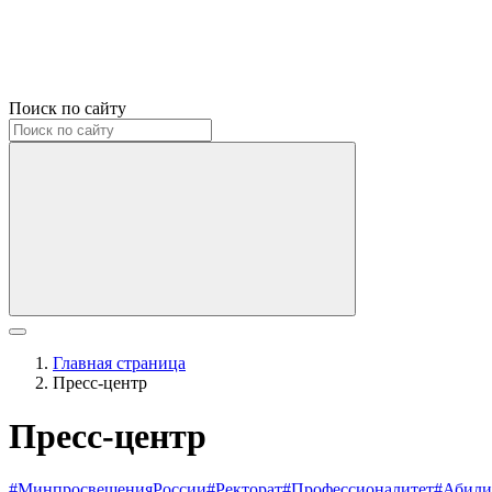
Поиск по сайту
Главная страница
Пресс-центр
Пресс-центр
#МинпросвещенияРоссии
#Ректорат
#Профессионалитет
#Абили