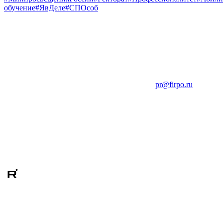
обучение
#ЯвДеле
#СПОсоб
pr@firpo.ru