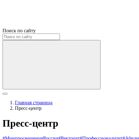
Поиск по сайту
Главная страница
Пресс-центр
Пресс-центр
#МинпросвещенияРоссии
#Ректорат
#Профессионалитет
#Абили