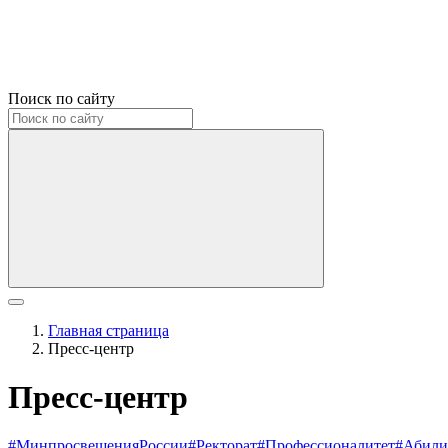
Поиск по сайту
Главная страница
Пресс-центр
Пресс-центр
#МинпросвещенияРоссии
#Ректорат
#Профессионалитет
#Абили