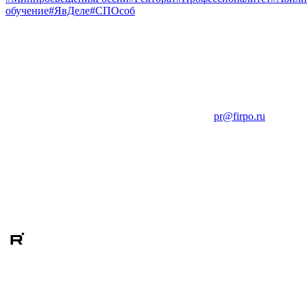
обучение
#ЯвДеле
#СПОсоб
pr@firpo.ru