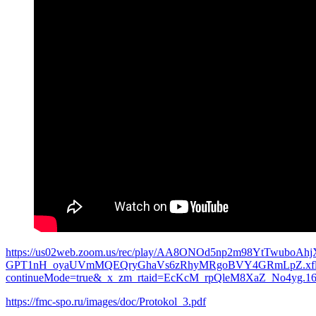
https://us02web.zoom.us/rec/play/AA8ONOd5np2m98YtTwuboAh
GPT1nH_oyaUVmMQEQryGhaVs6zRhyMRgoBVY4GRmLpZ.xfl
continueMode=true&_x_zm_rtaid=EcKcM_rpQleM8XaZ_No4yg.164
https://fmc-spo.ru/images/doc/Protokol_3.pdf