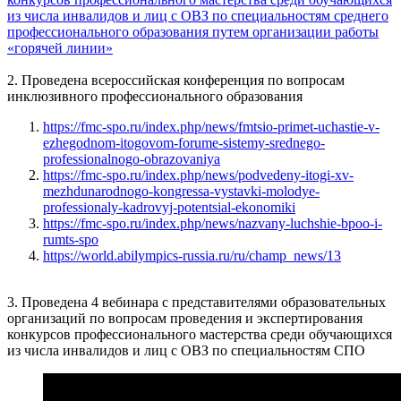
из числа инвалидов и лиц с ОВЗ по специальностям среднего
профессионального образования путем организации работы
«горячей линии»
2. Проведена всероссийская конференция по вопросам
инклюзивного профессионального образования
https://fmc-spo.ru/index.php/news/fmtsio-primet-uchastie-v-
ezhegodnom-itogovom-forume-sistemy-srednego-
professionalnogo-obrazovaniya
https://fmc-spo.ru/index.php/news/podvedeny-itogi-xv-
mezhdunarodnogo-kongressa-vystavki-molodye-
professionaly-kadrovyj-potentsial-ekonomiki
https://fmc-spo.ru/index.php/news/nazvany-luchshie-bpoo-i-
rumts-spo
https://world.abilympics-russia.ru/ru/champ_news/13
3. Проведена 4 вебинара с представителями образовательных
организаций по вопросам проведения и экспертирования
конкурсов профессионального мастерства среди обучающихся
из числа инвалидов и лиц с ОВЗ по специальностям СПО