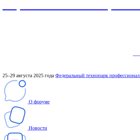
сборник итоговых материалов
Место проведения:
Федеральный технопарк профессионального
Тема в 2025 году:
«Система СПО – локомотив экономики стра
Форум посвящен 85-летию системы СПО.
Следите за новостями о Форуме в социальных сетях ИРПО: 
Вк
25–29 августа 2025 года
Федеральный технопарк профессиональ
О форуме
Новости