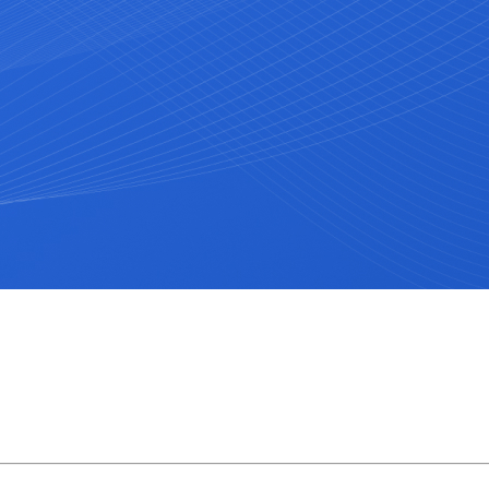
ования, которое призвано стать ключевой платформой для взаим
.