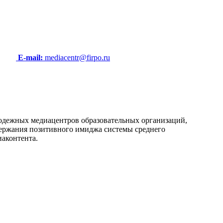
E-mail:
mediacentr@firpo.ru
олодежных медиацентров образовательных организаций,
ержания позитивного имиджа системы среднего
иаконтента.