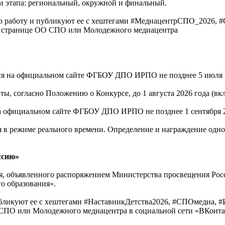
и этапа: региональный, окружной и финальный.
ю работу и публикуют ее с хештегами #МедиацентрСПО_2026, 
й странице ОО СПО или Молодежного медиацентра
ся на официальном сайте ФГБОУ ДПО ИРПО не позднее 5 июля 2
ы, согласно Положению о Конкурсе, до 1 августа 2026 года (вк
а официальном сайте ФГБОУ ДПО ИРПО не позднее 1 сентября 2
режиме реального времени. Определение и награждение одного по
ссию»
я, объявленного распоряжением Министерства просвещения Росс
о образования».
бликуют ее с хештегами #НаставникДетства2026, #СПОмедиа, 
СПО или Молодежного медиацентра в социальной сети «ВКонта