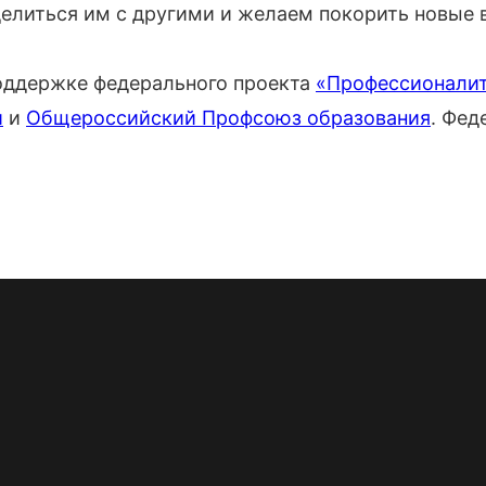
делиться им с другими и желаем покорить новые
поддержке федерального проекта
«Профессионали
и
и
Общероссийский Профсоюз образования
. Фед