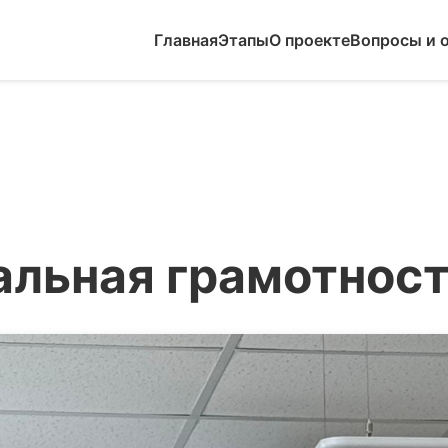
Главная
Этапы
О проекте
Вопросы и 
альная грамотнос