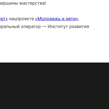
 вершины мастерства!
тет»
нацпроекта
«Молодежь и дети»
.
еральный оператор — Институт развития