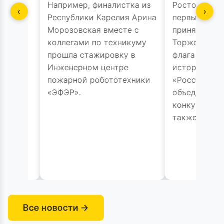
 финалистка из
Ростовская область стала
‹
›
и Карелия Арина
первым регионом,
ая вместе с
принявшим эстафету.
 по техникуму
Торжественная передача
ажировку в
флага прошла на площадке
м центре
исторического парка
робототехники
«Россия – Моя история» и
объединила финалистов
конкурса разных лет, а
также педработников.
Все новости →