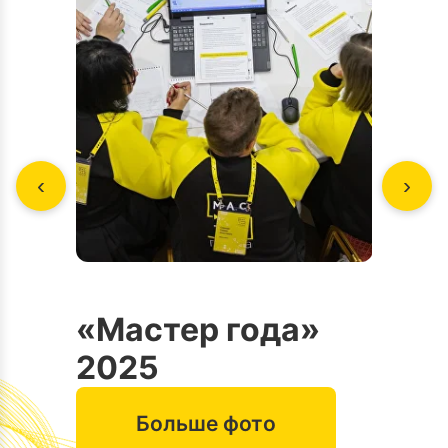
‹
›
Цер
«Мастер года»
отк
2025
202
Больше фото
Б