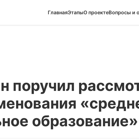
Главная
Этапы
О проекте
Вопросы и 
н поручил рассмот
менования «средн
ное образование»