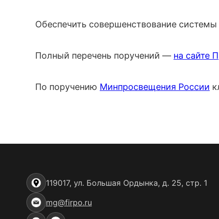
Обеспечить совершенствование системы 
Полный перечень поручений —
на сайте 
По поручению
Минпросвещения России
к
119017, ул. Большая Ордынка, д. 25, стр. 1
mg@firpo.ru