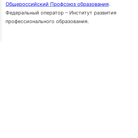
Общероссийский Профсоюз образования
.
Федеральный оператор – Институт развития
профессионального образования.
119017, ул.
Большая
Ордынка, д.
25, стр. 1
mg@firpo.ru
Обратная связь